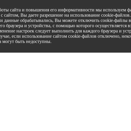
боты сайта и повышения его информативности мы используем фа
с сайтом, Вы даете разрешение на использование cookie-файлов
ши данные обрабатывались, Вы можете отключить cookie-файлы в
го браузера и устройства, с помощью которого осуществляется вх
менение настроек следует выполнить для каждого браузера и уст
лучае, если использование сайтом cookie-файлов отключено, нек
а могут быть недоступны.