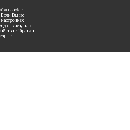
йлы cookie.
. Если Вы не
 настройках
од на сайт, или
ройства. Обратите
оторые