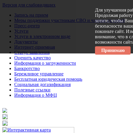
Версия для слабовидящих
Для улучшения ра
Запись на прием
Продолжая работу 
Меры поддержки участникам СВО и членам их семей
хотите, чтобы Ва
Пресс-центр
безопасности ваше
Услуги
покиньте сайт. Из
Услуги в электронном виде
внимание, что в с
Документы
возможности сайт
Интернет-приемная
Принимаю
Статус заявления
Оценить качество
Информация о загруженности
Банкротство
Бережливое управление
Бесплатная юридическая помощь
Социальная догазификация
Полезные ссылки
Информация о МФЦ