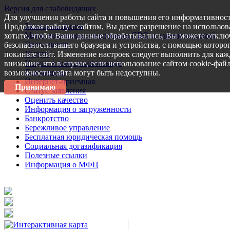
Версия для слабовидящих
Для улучшения работы сайта и повышения его информативност
Запись на прием
Продолжая работу с сайтом, Вы даете разрешение на использов
Меры поддержки участникам СВО и членам их семей
хотите, чтобы Ваши данные обрабатывались, Вы можете отключ
Пресс-центр
безопасности вашего браузера и устройства, с помощью которог
Услуги
покиньте сайт. Изменение настроек следует выполнить для каж
Услуги в электронном виде
внимание, что в случае, если использование сайтом cookie-фай
Документы
возможности сайта могут быть недоступны.
Интернет-приемная
Принимаю
Статус заявления
Оценить качество
Информация о загруженности
Банкротство
Бережливое управление
Бесплатная юридическая помощь
Социальная догазификация
Полезные ссылки
Информация о МФЦ