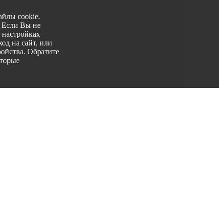
йлы cookie.
. Если Вы не
 настройках
од на сайт, или
ройства. Обратите
оторые