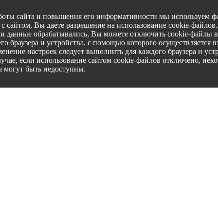
боты сайта и повышения его информативности мы используем фа
с сайтом, Вы даете разрешение на использование cookie-файлов
ши данные обрабатывались, Вы можете отключить cookie-файлы в
го браузера и устройства, с помощью которого осуществляется вх
менение настроек следует выполнить для каждого браузера и уст
лучае, если использование сайтом cookie-файлов отключено, нек
а могут быть недоступны.