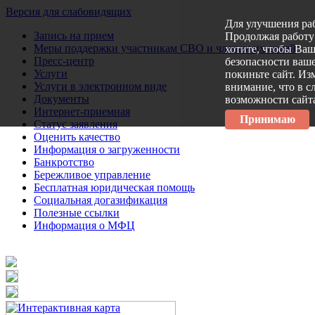
Версия для слабовидящих
Для улучшения ра
Запись на прием
Продолжая работу 
Меры поддержки участникам СВО и членам их семей
хотите, чтобы Ва
Пресс-центр
безопасности ваше
Услуги
покиньте сайт. Из
Услуги в электронном виде
внимание, что в с
Документы
возможности сайт
Интернет-приемная
Принимаю
Статус заявления
Оценить качество
Информация о загруженности
Банкротство
Бережливое управление
Бесплатная юридическая помощь
Социальная догазификация
Полезные ссылки
Информация о МФЦ