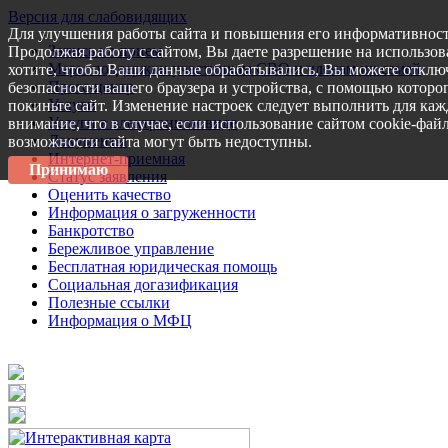
Версия для слабовидящих
Для улучшения работы сайта и повышения его информативност
Запись на прием
Продолжая работу с сайтом, Вы даете разрешение на использов
Меры поддержки участникам СВО и членам их семей
хотите, чтобы Ваши данные обрабатывались, Вы можете отключ
Пресс-центр
безопасности вашего браузера и устройства, с помощью которог
Услуги
покиньте сайт. Изменение настроек следует выполнить для каж
Услуги в электронном виде
внимание, что в случае, если использование сайтом cookie-фай
Документы
возможности сайта могут быть недоступны.
Интернет-приемная
Принимаю
Статус заявления
Оценить качество
Информация о загруженности
Банкротство
Бережливое управление
Бесплатная юридическая помощь
Социальная догазификация
Полезные ссылки
Информация о МФЦ