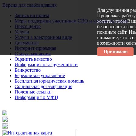
Версия для слабовидящих
Для улучшения ра
Запись на прием
Продолжая работу 
Меры поддержки участникам СВО и членам их семей
хотите, чтобы Ва
Пресс-центр
безопасности ваше
Услуги
покиньте сайт. Из
Услуги в электронном виде
внимание, что в с
Документы
возможности сайт
Интернет-приемная
Принимаю
Статус заявления
Оценить качество
Информация о загруженности
Банкротство
Бережливое управление
Бесплатная юридическая помощь
Социальная догазификация
Полезные ссылки
Информация о МФЦ