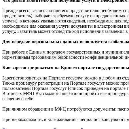
Что делать заявителю для получения услуги в электронном
Прежде всего, заявителю или его представителю необходимо 
представитель) выбирает требуемую услугу из предложенных к
услуги), в которых указываются сведения, необходимые для по
необходимые для оказания услуги документы в электронном вид
услугу. Заявитель может отследить ход исполнения заявления в
Для передачи персональных данных используется глобальная
При работе с Единым порталом государственных и муниципаль
нормативным требованиям безопасности конфиденциальной и
Как зарегистрироваться на Едином портале государственн
Зарегистрироваться на Портале госуслуг можно в любом из о
Также процедуру регистрации на Портале госуслуг можно прой
пользователей Портала госуслуг (список приведен на портале г
В отделах МФЦ Вы сможете оперативно пройти все процедуры р
сведения о себе.
При личном обращении в МФЦ потребуются документы: пасп
При необходимости, в зале ожидания специалист-консультант м