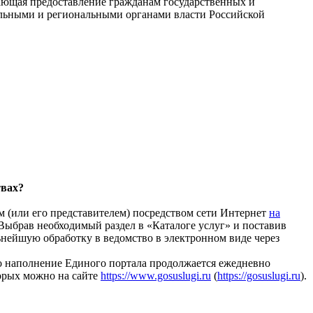
ающая предоставление гражданам государственных и
альными и региональными органами власти Российской
твах?
ем (или его представителем) посредством сети Интернет
на
Выбрав необходимый раздел в «Каталоге услуг» и поставив
льнейшую обработку в ведомство в электронном виде через
о наполнение Единого портала продолжается ежедневно
орых можно на сайте
https://www.gosuslugi.ru
(
https://gosuslugi.ru
).