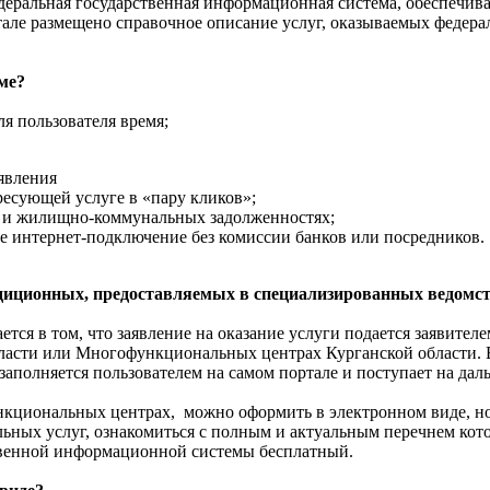
еральная государственная информационная система, обеспечив
ртале размещено справочное описание услуг, оказываемых федер
ме?
я пользователя время;
явления
есующей услуге в «пару кликов»;
х и жилищно-коммунальных задолженностях;
е интернет-подключение без комиссии банков или посредников.
радиционных, предоставляемых в специализированных ведомс
тся в том, что заявление на оказание услуги подается заявител
 власти или Многофункциональных центрах Курганской области. 
заполняется пользователем на самом портале и поступает на да
нкциональных центрах, можно оформить в электронном виде, н
ных услуг, ознакомиться с полным и актуальным перечнем кот
твенной информационной системы бесплатный.