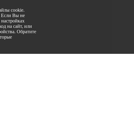
йлы cookie.
. Если Вы не
 настройках
од на сайт, или
ройства. Обратите
оторые