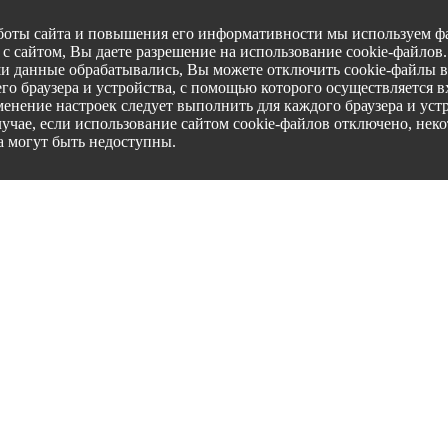
боты сайта и повышения его информативности мы используем фа
с сайтом, Вы даете разрешение на использование cookie-файлов
ши данные обрабатывались, Вы можете отключить cookie-файлы в
го браузера и устройства, с помощью которого осуществляется вх
менение настроек следует выполнить для каждого браузера и уст
лучае, если использование сайтом cookie-файлов отключено, нек
а могут быть недоступны.