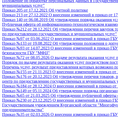
Положение об обработке персональных данных в Государстве
муниципальных услуг"
Приказ 205 от 17.12.2021 Об учетной политике
Приказ 213 от 27.12.2022 О внесении изменений в приказ от 
Приказ 140 от 06.08.2019 Об утверждении порядка оказания у
Публичная оферта об информационно-технологическом взаим
Приказ №212 от 28.12.2021 Об утверждении перечня закупок т
по предоставлению государственных и муниципальных услуг"
Приказ №97 от 03.06.2022 О внесении изменений в приказ ГБ
Приказ №133 от 19.08.2022 Об утверждении положения о допу
Приказ №93 от 14.07.2023 О внесении изменений в приказ Г
безопасности ГБУ "МФЦ"
Приказ №72 от 08.05.2026 О выдаче результата оказания услуг 
Порядок по выдаче результата оказания услуг посредством по
Перечень услуг, результат предоставления которых возможно 
Приказ №155 от 21.11.2023 О внесении изменений в приказ от
Приказ №176 от 20.12.2023 Об утверждении перечня товаров,
центр по предоставлению государственных и муниципальных 
Приказ №184 от 28.12.2024 О внесении изменений в приказ о
Приказ №149 от 05.11.2024 Об утверждении порядка организа
Приказ №65 от 21.03.2025 Об утверждении публичной оферты 
Приказ №230 от 23.12.2025 О внесении изменений в приказ ГБ
Государственным учреждением Курганской области "Многофун
предпринимательства"
Приказ №35 от 02.03.2026 О внесении изменений в приказ ГБ