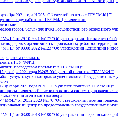
нном бюджетном учреждении Курганской области "Многофункци
17 декабря 2021 года №205 "Об учетной политике ГБУ "МФЦ""
слуг по выезду работника ГБУ МФЦ к заявителю
одействии
оваров (работ, услуг) для нужд Государственного бюджетного 
У "МФЦ" от 29.10.2021 №177 "Об утверждении Положения об об
ске подрядных организаций к производству работ на территори
БУ "МФЦ" от 03.08.2022 №123 "Об утверждении Концепции инф
посредством постамата
стамата в ГБУ "МФЦ"
получить посредством постамата в ГБУ "МФЦ"
 17 декабря 2021 года №205 "Об учетной политике ГБУ "МФЦ"
 работ, услуг, закупки которых осуществляются Государственн
услуг"
т 17 декабря 2021 года №205 "Об учетной политике ГБУ "МФЦ"
ции приема заявителей с использованием системы управления 
о заключении агентского договора
У "МФЦ" от 20.12.2023 №176 "Об утверждении перечня товаров, 
кциональный центр по предоставлению государственных и муни
У "МФЦ" от 03.09.2018 №180 "Об утверждении перечня категори