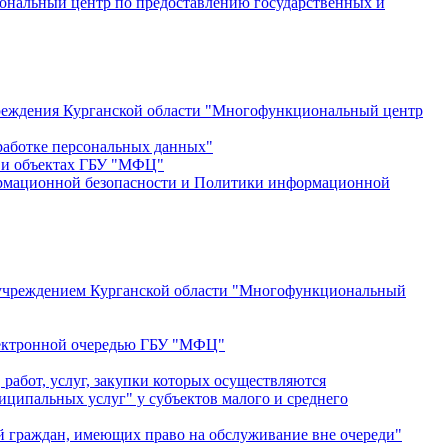
ональный центр по предоставлению государственных и
учреждения Курганской области "Многофункциональный центр
работке персональных данных"
и и объектах ГБУ "МФЦ"
ормационной безопасности и Политики информационной
ым учреждением Курганской области "Многофункциональный
электронной очередью ГБУ "МФЦ"
работ, услуг, закупки которых осуществляются
ципальных услуг" у субъектов малого и среднего
й граждан, имеющих право на обслуживание вне очереди"