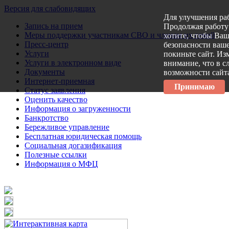
Версия для слабовидящих
Для улучшения ра
Запись на прием
Продолжая работу 
Меры поддержки участникам СВО и членам их семей
хотите, чтобы Ва
Пресс-центр
безопасности ваше
Услуги
покиньте сайт. Из
Услуги в электронном виде
внимание, что в с
Документы
возможности сайт
Интернет-приемная
Принимаю
Статус заявления
Оценить качество
Информация о загруженности
Банкротство
Бережливое управление
Бесплатная юридическая помощь
Социальная догазификация
Полезные ссылки
Информация о МФЦ