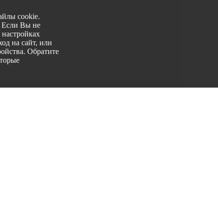
йлы cookie.
. Если Вы не
 настройках
од на сайт, или
ройства. Обратите
оторые