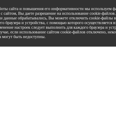
боты сайта и повышения его информативности мы используем фа
с сайтом, Вы даете разрешение на использование cookie-файлов
ши данные обрабатывались, Вы можете отключить cookie-файлы в
го браузера и устройства, с помощью которого осуществляется вх
менение настроек следует выполнить для каждого браузера и уст
лучае, если использование сайтом cookie-файлов отключено, нек
а могут быть недоступны.