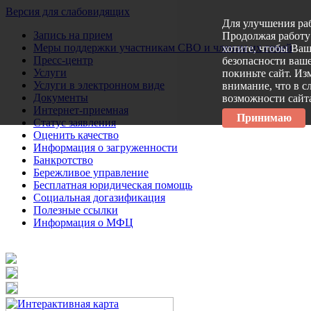
Версия для слабовидящих
Для улучшения ра
Запись на прием
Продолжая работу 
Меры поддержки участникам СВО и членам их семей
хотите, чтобы Ва
Пресс-центр
безопасности ваше
Услуги
покиньте сайт. Из
Услуги в электронном виде
внимание, что в с
Документы
возможности сайт
Интернет-приемная
Принимаю
Статус заявления
Оценить качество
Информация о загруженности
Банкротство
Бережливое управление
Бесплатная юридическая помощь
Социальная догазификация
Полезные ссылки
Информация о МФЦ