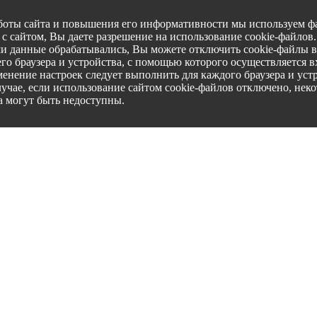
боты сайта и повышения его информативности мы используем фа
с сайтом, Вы даете разрешение на использование cookie-файлов
ши данные обрабатывались, Вы можете отключить cookie-файлы в
го браузера и устройства, с помощью которого осуществляется вх
менение настроек следует выполнить для каждого браузера и уст
лучае, если использование сайтом cookie-файлов отключено, нек
а могут быть недоступны.