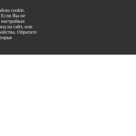
йлы cookie.
. Если Вы не
 настройках
од на сайт, или
ройства. Обратите
оторые