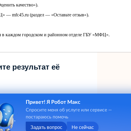
ценить качество»).
Ц» — mfc45.ru (раздел — «Оставьте отзыв»).
тся в каждом городском и районном отделе ГБУ «МФЦ».
те результат её
Привет! Я Робот Макс
Спросите меня об услуге или сервисе —
постараюсь помочь
Задать вопрос
Не сейчас