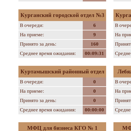
Курганский городской отдел №3
Курга
В очереди:
6
В очер
На приеме:
9
На при
Принято за день:
160
Принято
Среднее время ожидания:
00:09:31
Средне
Куртамышский районный отдел
Лебя
В очереди:
0
В очер
На приеме:
0
На при
Принято за день:
0
Принято
Среднее время ожидания:
00:00:00
Средне
МФЦ для бизнеса КГО № 1
МФ