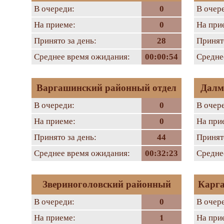
В очереди:
0
В очер
На приеме:
0
На при
Принято за день:
28
Принято
Среднее время ожидания:
00:00:54
Средне
Варгашинский районный отдел
Далм
В очереди:
0
В очер
На приеме:
0
На при
Принято за день:
44
Принято
Среднее время ожидания:
00:32:23
Средне
Звериноголовский районный
Карга
В очереди:
0
В очер
отдел
На приеме:
1
На при