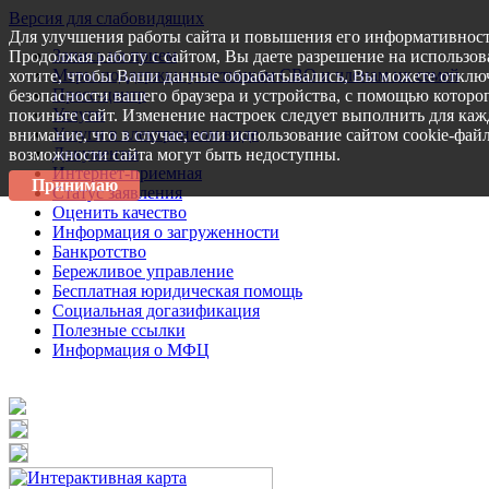
Версия для слабовидящих
Для улучшения работы сайта и повышения его информативност
Запись на прием
Продолжая работу с сайтом, Вы даете разрешение на использов
Меры поддержки участникам СВО и членам их семей
хотите, чтобы Ваши данные обрабатывались, Вы можете отключ
Пресс-центр
безопасности вашего браузера и устройства, с помощью которог
Услуги
покиньте сайт. Изменение настроек следует выполнить для каж
Услуги в электронном виде
внимание, что в случае, если использование сайтом cookie-фай
Документы
возможности сайта могут быть недоступны.
Интернет-приемная
Принимаю
Статус заявления
Оценить качество
Информация о загруженности
Банкротство
Бережливое управление
Бесплатная юридическая помощь
Социальная догазификация
Полезные ссылки
Информация о МФЦ