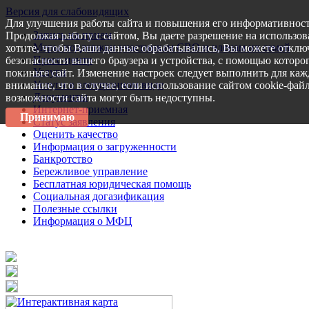
Версия для слабовидящих
Для улучшения работы сайта и повышения его информативност
Запись на прием
Продолжая работу с сайтом, Вы даете разрешение на использов
Меры поддержки участникам СВО и членам их семей
хотите, чтобы Ваши данные обрабатывались, Вы можете отключ
Пресс-центр
безопасности вашего браузера и устройства, с помощью которог
Услуги
покиньте сайт. Изменение настроек следует выполнить для каж
Услуги в электронном виде
внимание, что в случае, если использование сайтом cookie-фай
Документы
возможности сайта могут быть недоступны.
Интернет-приемная
Принимаю
Статус заявления
Оценить качество
Информация о загруженности
Банкротство
Бережливое управление
Бесплатная юридическая помощь
Социальная догазификация
Полезные ссылки
Информация о МФЦ